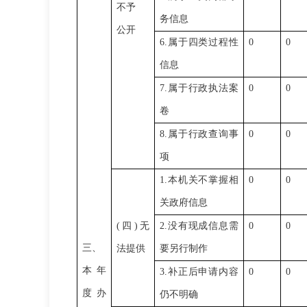
不予
务信息
公开
6.
属于四类过程性
0
0
信息
7.
属于行政执法案
0
0
卷
8.
属于行政查询事
0
0
项
1.
本机关不掌握相
0
0
关政府信息
(
四
)
无
2.
没有现成信息需
0
0
三、
法提供
要另行制作
本年
3.
补正后申请内容
0
0
度办
仍不明确