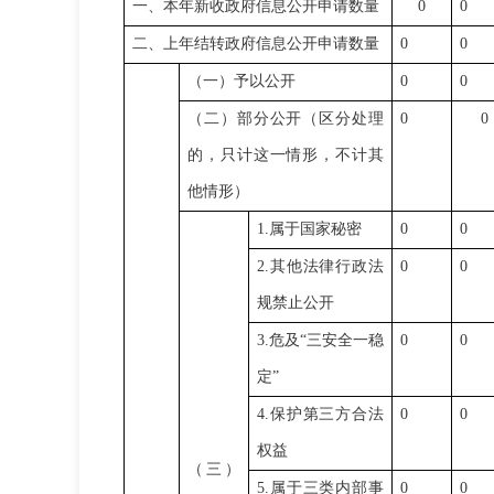
一、本年新收政府信息公开申请数量
0
0
二、上年结转政府信息公开申请数量
0
0
（一）予以公开
0
0
（二）部分公开（区分处理
0
0
的，只计这一情形，不计其
他情形）
1.
属于国家秘密
0
0
2.
其他法律行政法
0
0
规禁止公开
3.
危及
“
三安全一稳
0
0
定
”
4.
保护第三方合法
0
0
权益
（三）
5.
属于三类内部事
0
0