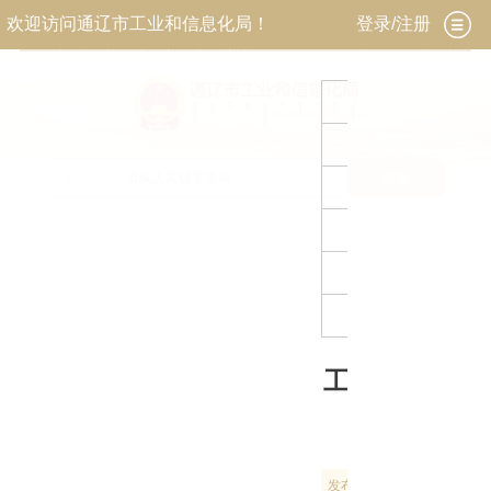
欢迎访问通辽市工业和信息化局！
登录/注册
当前位置：
首页
>
政务公开
>
政府信息公开
>
法
定主动公开内容
>
政策文件
索 引 号
1
主题分类
搜索
发布机构
文 号
成文日期
公文时效
工业和信息化
业梯度培育
发布时间：
2026-08-03 09: