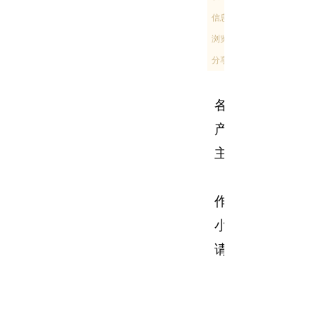
信息来源：
工业和信息化部
浏览次数：187
分享到：
各省、自治区、
产建设兵团工业
主管部门：
为进一步加
作，推动中小企
小企业梯度培育
请认真遵照执行