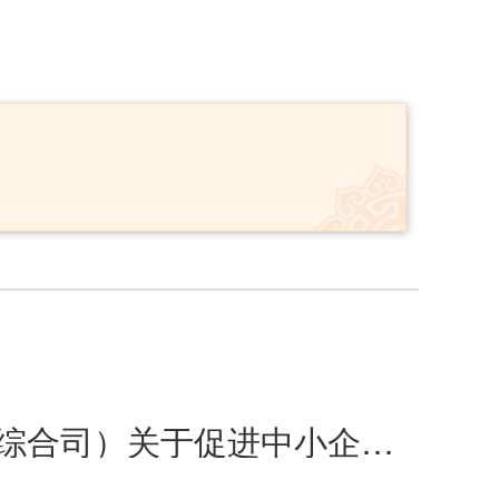
工业和信息化部等15部门办公厅（秘书局、办公室、综合司）关于促进中小企业提升合规意识加强合规管理的指导意见