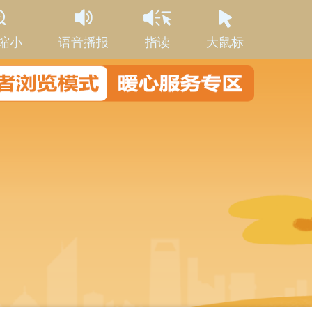
缩小
语音播报
指读
大鼠标