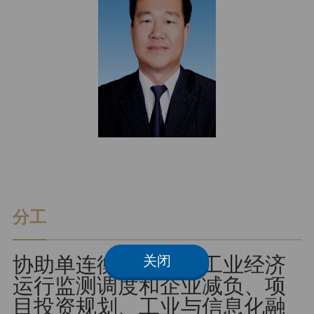
朗读
分工
协助单连衡同志负责工业经济
关闭
运行监测调度和企业减负、项
目投资规划、工业与信息化融