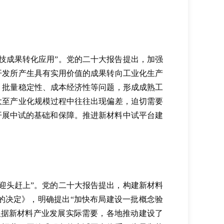
技成果转化应用”。党的二十大报告提出，加强
开发所产生具有实用价值的成果转向工业化生产
、批量稳定性、成本经济性等问题，形成成熟工
大至产业化规模过程中往往出现偏差，迫切需要
开展中试的基础和保障。推进新材料中试平台建
迎头赶上”。党的二十大报告提出，构建新材料
的决定》，明确提出“加快布局建设一批概念验
根据新材料产业发展实际需要，各地推动建设了