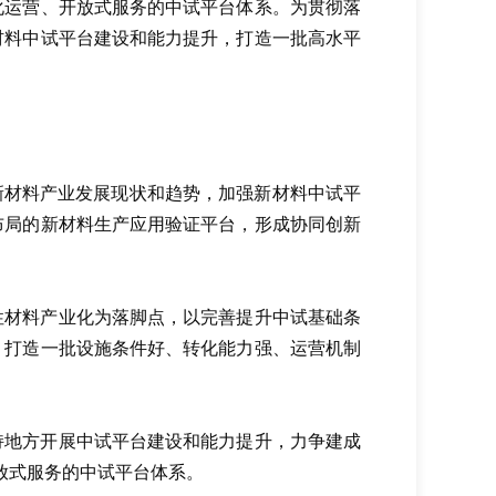
化运营、开放式服务的中试平台体系。为贯彻落
材料中试平台建设和能力提升，打造一批高水平
新材料产业发展现状和趋势，加强新材料中试平
布局的新材料生产应用验证平台，形成协同创新
性材料产业化为落脚点，以完善提升中试基础条
，打造一批设施条件好、转化能力强、运营机制
持地方开展中试平台建设和能力提升，力争建成
放式服务的中试平台体系。