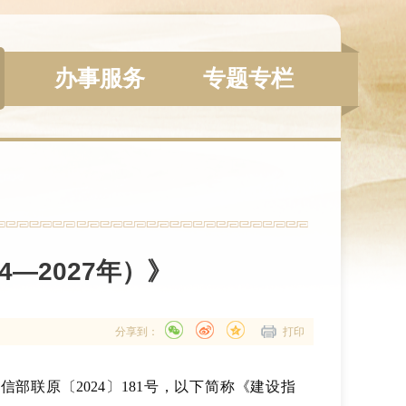
办事服务
专题专栏
—2027年）》
分享到：
打印
部联原〔2024〕181号，以下简称《建设指