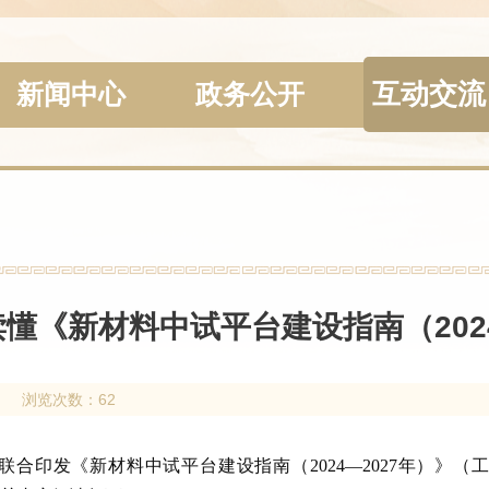
互动交流
新闻中心
政务公开
懂《新材料中试平台建设指南（2024
浏览次数：62
印发《新材料中试平台建设指南（2024—2027年）》（工信