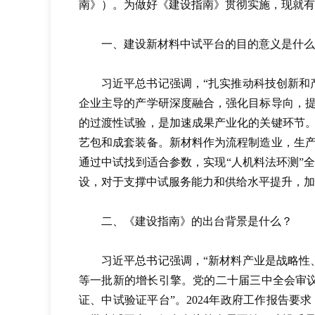
南》）。为做好《建设指南》贯彻实施，现就有
一、建设新材料中试平台的目的意义是什么
习近平总书记强调，“扎实推动科技创新和
企业主导的产学研深度融合，强化目标导向，
的过渡性试验，是加速成果产业化的关键环节
艺包和成套装备。新材料作为流程制造业，生
通过中试找到适合参数，实现“人机料法环测”
设，对于支撑中试服务能力和供给水平提升，加
二、《建设指南》的出台背景是什么？
习近平总书记强调，“新材料产业是战略性
等一批新的增长引擎。党的二十届三中全会审
证、中试验证平台”。2024年政府工作报告