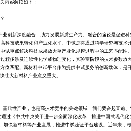
关内容解读如下：
？
产业创新深度融合，助力发展新质生产力。融合的途径是促进科
提高科技成果转化和产业化水平。中试是将通过科学研究与技术
。中试重点解决科技成果放大至产业化规模过程中的工艺匹配性
产过程多涉及连续性化学或物理变化，实验室阶段的技术参数放
全方位匹配。新材料中试平台作为提供中试服务的创新载体，是
快壮大新材料产业意义重大。
、基础性产业，也是高技术竞争的关键领域，我们要奋起直追、
议通过《中共中央关于进一步全面深化改革、推进中国式现代化
要求，加快新材料等产业发展，推进中试验证平台建设。近年来，