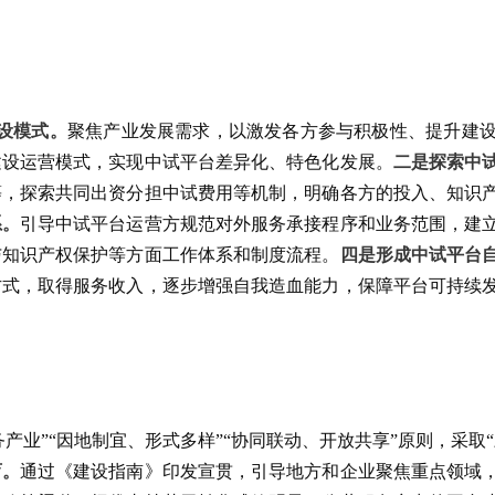
设模式。
聚焦产业发展需求，以激发各方参与积极性、提升建
建设运营模式，实现中试平台差异化、特色化发展。
二是探索中
等，探索共同出资分担中试费用等机制，明确各方的投入、知识
系。
引导中试平台运营方规范对外服务承接程序和业务范围，建
与知识产权保护等方面工作体系和制度流程。
四是形成中试平台
方式，取得服务收入，逐步增强自我造血能力，保障平台可持续
务产业”“因地制宜、形式多样”“协同联动、开放共享”原则，采
育。
通过《建设指南》印发宣贯，引导地方和企业聚焦重点领域