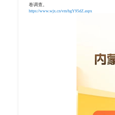
卷调查。
https://www.wjx.cn/vm/hgY95dZ.aspx